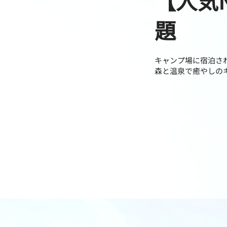
【人気
題
キャンプ場に宿泊さ
森と温泉で癒やしの