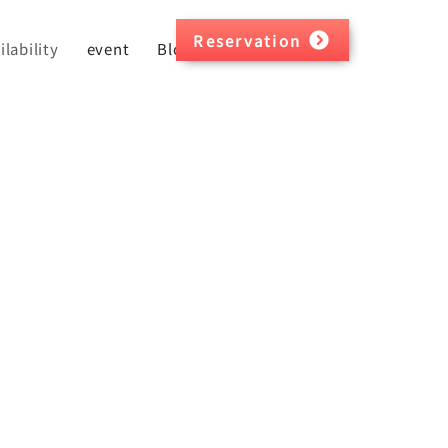
Reservation
ilability
event
Blog