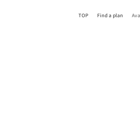
TOP
Find a plan
Ava