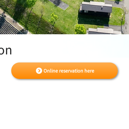
ion
Online reservation here